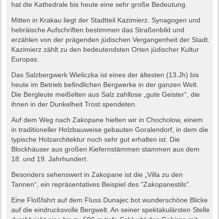
hat die Kathedrale bis heute eine sehr große Bedeutung.
Mitten in Krakau liegt der Stadtteil Kazimierz. Synagogen und
hebräische Aufschriften bestimmen das Straßenbild und
erzählen von der prägenden jüdischen Vergangenheit der Stadt.
Kazimierz zählt zu den bedeutendsten Orten jüdischer Kultur
Europas.
Das Salzbergwerk Wieliczka ist eines der ältesten (13.Jh) bis
heute im Betrieb befindlichen Bergwerke in der ganzen Welt.
Die Bergleute meißelten aus Salz zahllose „gute Geister“, die
ihnen in der Dunkelheit Trost spendeten.
Auf dem Weg nach Zakopane hielten wir in Chocholow, einem
in traditioneller Holzbauweise gebauten Goralendorf, in dem die
typische Holzarchitektur noch sehr gut erhalten ist. Die
Blockhäuser aus großen Kiefernstämmen stammen aus dem
18. und 19. Jahrhundert.
Besonders sehenswert in Zakopane ist die „Villa zu den
Tannen“, ein repräsentatives Beispiel des "Zakopanestils".
Eine Floßfahrt auf dem Fluss Dunajec bot wunderschöne Blicke
auf die eindrucksvolle Bergwelt. An seiner spektakulärsten Stelle