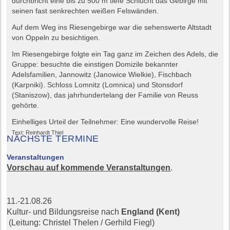
durchbricht eine bis zu 500 m tiefe Schlucht das Gebirge mit
seinen fast senkrechten weißen Felswänden.
Auf dem Weg ins Riesengebirge war die sehenswerte Altstadt
von Oppeln zu besichtigen.
Im Riesengebirge folgte ein Tag ganz im Zeichen des Adels, die
Gruppe: besuchte die einstigen Domizile bekannter
Adelsfamilien, Jannowitz (Janowice Wielkie), Fischbach
(Karpniki). Schloss Lomnitz (Lomnica) und Stonsdorf
(Staniszow), das jahrhundertelang der Familie von Reuss
gehörte.
Einhelliges Urteil der Teilnehmer: Eine wundervolle Reise!
Text: Reinhardt Thiel
NÄCHSTE TERMINE
Veranstaltungen
Vorschau auf kommende Veranstaltungen
.
11.-21.08.26
Kultur- und Bildungsreise nach
England (Kent)
(Leitung: Christel Thelen / Gerhild Fiegl)