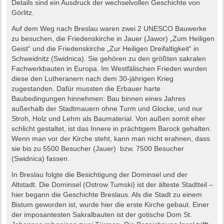
Details sind ein Ausdruck der wechselvollen Geschichte von
Görlitz.
Auf dem Weg nach Breslau waren zwei 2 UNESCO Bauwerke
zu besuchen, die Friedenskirche in Jauer (Jawor) „Zum Heiligen
Geist“ und die Friedenskirche „Zur Heiligen Dreifaltigkeit“ in
Schweidnitz (Swidnica). Sie gehören zu den größten sakralen
Fachwerkbauten in Europa. Im Westfälischen Frieden wurden
diese den Lutheranern nach dem 30-jährigen Krieg
zugestanden. Dafür mussten die Erbauer harte
Baubedingungen hinnehmen: Bau binnen eines Jahres
außerhalb der Stadtmauern ohne Turm und Glocke, und nur
Stroh, Holz und Lehm als Baumaterial. Von außen somit eher
schlicht gestaltet, ist das Innere in prächtigem Barock gehalten.
Wenn man vor der Kirche steht, kann man nicht erahnen, dass
sie bis zu 5500 Besucher (Jauer) bzw. 7500 Besucher
(Swidnica) fassen.
In Breslau folgte die Besichtigung der Dominsel und der
Altstadt. Die Dominsel (Ostrow Tumski) ist der älteste Stadtteil –
hier begann die Geschichte Breslaus. Als die Stadt zu einem
Bistum geworden ist, wurde hier die erste Kirche gebaut. Einer
der imposantesten Sakralbauten ist der gotische Dom St.