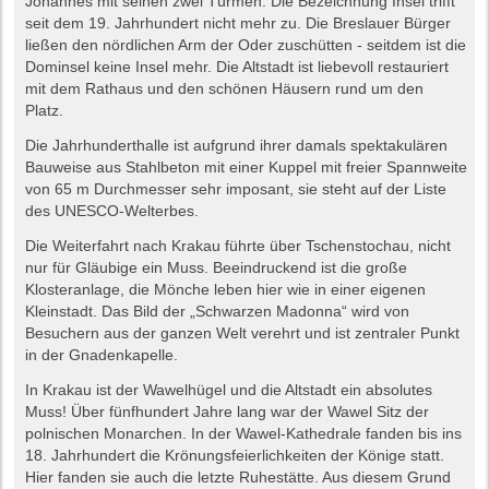
Johannes mit seinen zwei Türmen. Die Bezeichnung Insel trifft
seit dem 19. Jahrhundert nicht mehr zu. Die Breslauer Bürger
ließen den nördlichen Arm der Oder zuschütten - seitdem ist die
Dominsel keine Insel mehr. Die Altstadt ist liebevoll restauriert
mit dem Rathaus und den schönen Häusern rund um den
Platz.
Die Jahrhunderthalle ist aufgrund ihrer damals spektakulären
Bauweise aus Stahlbeton mit einer Kuppel mit freier Spannweite
von 65 m Durchmesser sehr imposant, sie steht auf der Liste
des UNESCO-Welterbes.
Die Weiterfahrt nach Krakau führte über Tschenstochau, nicht
nur für Gläubige ein Muss. Beeindruckend ist die große
Klosteranlage, die Mönche leben hier wie in einer eigenen
Kleinstadt. Das Bild der „Schwarzen Madonna“ wird von
Besuchern aus der ganzen Welt verehrt und ist zentraler Punkt
in der Gnadenkapelle.
In Krakau ist der Wawelhügel und die Altstadt ein absolutes
Muss! Über fünfhundert Jahre lang war der Wawel Sitz der
polnischen Monarchen. In der Wawel-Kathedrale fanden bis ins
18. Jahrhundert die Krönungsfeierlichkeiten der Könige statt.
Hier fanden sie auch die letzte Ruhestätte. Aus diesem Grund