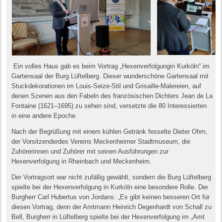
Ein volles Haus gab es beim Vortrag „Hexenverfolgung
in Kurköln“ im
Gartensaal der Burg Lüftelberg. Dieser
wunderschöne Gartensaal mit
Stuckdekorationen im
Louis-Seize-Stil und Grisaille-Malereien, auf
denen
Szenen aus den Fabeln des französischen Dichters
Jean de La
Fontaine (1621–1695) zu sehen sind,
versetzte die 80 Interessierten
in eine andere Epoche.
Nach der Begrüßung mit einem kühlen Getränk fesselte Dieter Ohm,
der Vorsitzenderdes Vereins Meckenheimer Stadtmuseum, die
Zuhörerinnen und Zuhörer mit seinen Ausführungen zur
Hexenverfolgung in Rheinbach und Meckenheim.
Der Vortragsort war nicht zufällig gewählt, sondern die Burg Lüftelberg
spielte bei der Hexenverfolgung in Kurköln eine besondere Rolle. Der
Burgherr Carl Hubertus von Jordans: „Es gibt keinen besseren Ort für
diesen Vortrag, denn der Amtmann Heinrich Degenhardt von Schall zu
Bell, Burgherr in Lüftelberg spielte bei der Hexenverfolgung im „Amt