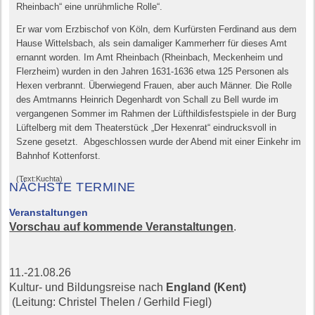
Rheinbach“ eine unrühmliche Rolle“.
Er war vom Erzbischof von Köln, dem Kurfürsten Ferdinand aus dem
Hause Wittelsbach, als sein damaliger Kammerherr für dieses Amt
ernannt worden. Im Amt Rheinbach (Rheinbach, Meckenheim und
Flerzheim) wurden in den Jahren 1631-1636 etwa 125 Personen als
Hexen verbrannt. Überwiegend Frauen, aber auch Männer. Die Rolle
des Amtmanns Heinrich Degenhardt von Schall zu Bell wurde im
vergangenen Sommer im Rahmen der Lüfthildisfestspiele in der Burg
Lüftelberg mit dem Theaterstück „Der Hexenrat“ eindrucksvoll in
Szene gesetzt. Abgeschlossen wurde der Abend mit einer Einkehr im
Bahnhof Kottenforst.
(Text:Kuchta)
NÄCHSTE TERMINE
Veranstaltungen
Vorschau auf kommende Veranstaltungen
.
11.-21.08.26
Kultur- und Bildungsreise nach
England (Kent)
(Leitung: Christel Thelen / Gerhild Fiegl)