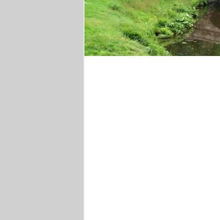
Stourhead Park
Wein
Persepolis - Gruppenfo
Royal Crescent Bath
Barocke Gärten am Ni
Römische Therme
Ka