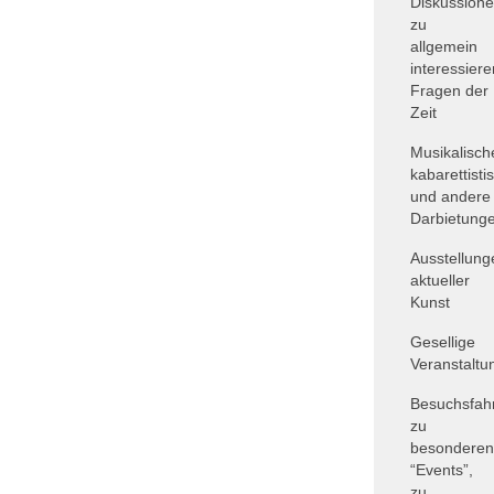
Diskussion
zu
allgemein
interessier
Fragen der
Zeit
Musikalisch
kabarettisti
und andere
Darbietung
Ausstellung
aktueller
Kunst
Gesellige
Veranstaltu
Besuchsfah
zu
besonderen
“Events”,
zu