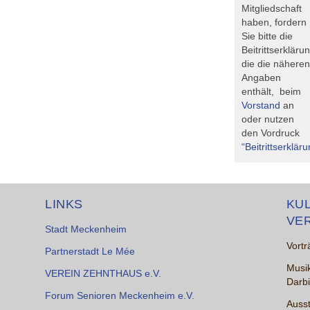
Mitgliedschaft
haben, fordern
Sie bitte die
Beitrittserkläru
die die näheren
Angaben
enthält, beim
Vorstand
an
oder nutzen
den Vordruck
“Beitrittserklär
LINKS
KU
VE
Stadt Meckenheim
Vortr
Partnerstadt Le Mée
Musik
VEREIN ZEHNTHAUS e.V.
Darb
Forum Senioren Meckenheim e.V.
Ausst