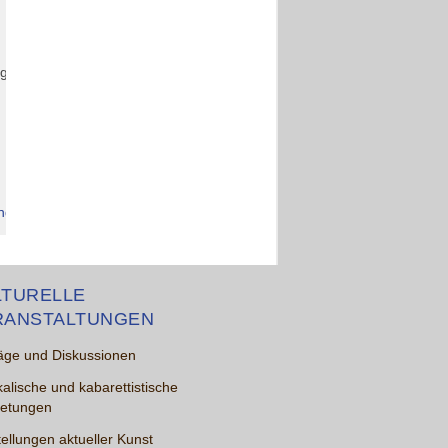
ng,
ung”
.
LTURELLE
RANSTALTUNGEN
äge und Diskussionen
alische und kabarettistische
ietungen
ellungen aktueller Kunst