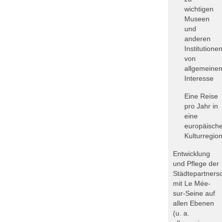
wichtigen
Museen
und
anderen
Institutione
von
allgemeine
Interesse
Eine Reise
pro Jahr in
eine
europäisch
Kulturregio
Entwicklung
und Pflege der
Städtepartnersc
mit Le Mée-
sur-Seine auf
allen Ebenen
(u. a.