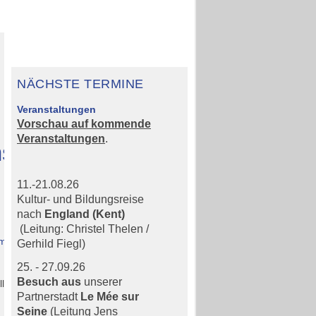
NÄCHSTE TERMINE
Veranstaltungen
Vorschau auf kommende
Veranstaltungen
.
ns
11.-21.08.26
Kultur- und Bildungsreise
nach
England (Kent)
(Leitung: Christel Thelen /
emäß
Gerhild Fiegl)
25. - 27.09.26
Besuch aus
unserer
l
Partnerstadt
Le Mée sur
Seine
(Leitung Jens