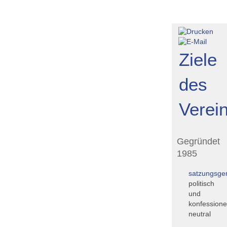
Athen
rzgebirge
Ziele
des
Verei
Gegründet
1985
satzungsg
politisch
und
konfessionel
neutral