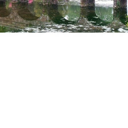
probe
to vor dem Tor der Nationen
Stonehenge
Brüssel
ederrhein
Florenz
Wanderung in Kamp
mpanien
Drachenfels