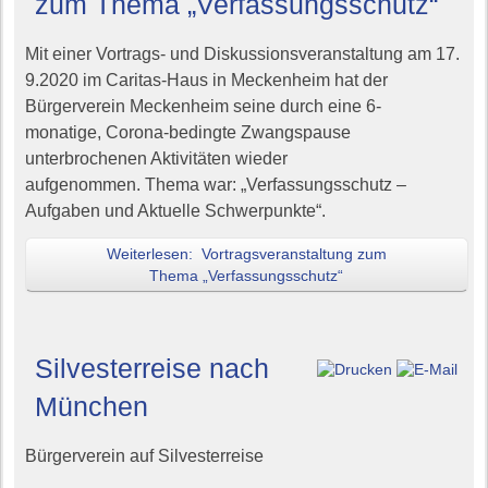
zum Thema „Verfassungsschutz“
Mit einer Vortrags
- und Diskussions
veranstaltung
am 17.
9.2020
im
Caritas-Haus in Meckenheim
hat d
er
Bürgerverein Meckenheim
s
eine
durch
eine
6-
monatige
,
Corona-bedingte Zwangspause
unterbrochenen Aktivitäten wieder
auf
genom
men.
Thema
war:
„Verfassungsschutz –
Aufgaben und Aktuelle Schwerpunkte“
.
Weiterlesen: Vortragsveranstaltung zum
Thema „Verfassungsschutz“
Silvesterreise nach
München
Bürgerverein auf Silvesterreise