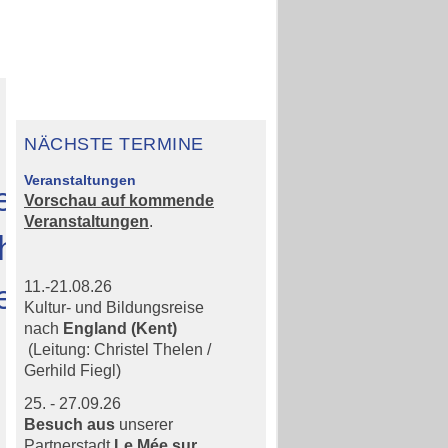
NÄCHSTE TERMINE
Veranstaltungen
erschaftstreff
Vorschau auf kommende
Veranstaltungen
.
hen
enheim
11.-21.08.26
Kultur- und Bildungsreise
nach
England (Kent)
(Leitung: Christel Thelen /
Gerhild Fiegl)
25. - 27.09.26
Besuch aus
unserer
Partnerstadt
Le Mée sur