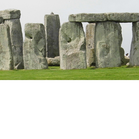
Barocke Gärten am Niederrhein
Flore
ien
Römische Therme
Kampanien