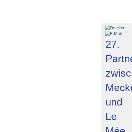
eihnachtsmarkt im Erzgebirge
27.
Partn
zwisc
Meck
und
Le
Mée