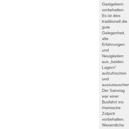
Gastgebern
vorbehalten.
Es ist dies
traditionell die
gute
Gelegenheit,
alte
Erfahrungen
und
Neuigkeiten
aus „beiden
Lagern“
aufzufrischen
und
auszutauschen
Der
Samstag
war einer
Busfahrt ins
rheinische
Zülpich
vorbehalten.
Wesentliche