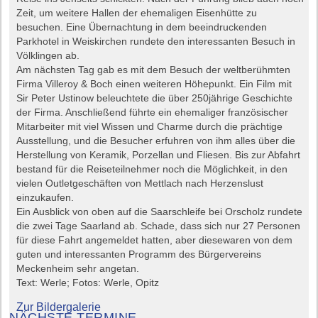
Zeit, um weitere Hallen der ehemaligen Eisenhütte zu
besuchen. Eine Übernachtung in dem beeindruckenden
Parkhotel in Weiskirchen rundete den interessanten Besuch in
Völklingen ab.
Am nächsten Tag gab es mit dem Besuch der weltberühmten
Firma Villeroy & Boch einen weiteren Höhepunkt. Ein Film mit
Sir Peter Ustinow beleuchtete die über 250jährige Geschichte
der Firma. Anschließend führte ein ehemaliger französischer
Mitarbeiter mit viel Wissen und Charme durch die prächtige
Ausstellung, und die Besucher erfuhren von ihm alles über die
Herstellung von Keramik, Porzellan und Fliesen. Bis zur Abfahrt
bestand für die Reiseteilnehmer noch die Möglichkeit, in den
vielen Outletgeschäften von Mettlach nach Herzenslust
einzukaufen.
Ein Ausblick von oben auf die Saarschleife bei Orscholz rundete
die zwei Tage Saarland ab. Schade, dass sich nur 27 Personen
für diese Fahrt angemeldet hatten, aber diesewaren von dem
guten und interessanten Programm des Bürgervereins
Meckenheim sehr angetan.
Text: Werle; Fotos: Werle, Opitz
Zur Bildergalerie
NÄCHSTE TERMINE