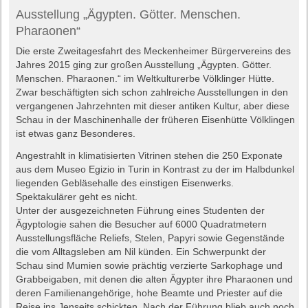
Ausstellung „Ägypten. Götter. Menschen.
Pharaonen“
Die erste Zweitagesfahrt des Meckenheimer Bürgervereins des
Jahres 2015 ging zur großen Ausstellung „Ägypten. Götter.
Menschen. Pharaonen.“ im Weltkulturerbe Völklinger Hütte.
Zwar beschäftigten sich schon zahlreiche Ausstellungen in den
vergangenen Jahrzehnten mit dieser antiken Kultur, aber diese
Schau in der Maschinenhalle der früheren Eisenhütte Völklingen
ist etwas ganz Besonderes.
Angestrahlt in klimatisierten Vitrinen stehen die 250 Exponate
aus dem Museo Egizio in Turin in Kontrast zu der im Halbdunkel
liegenden Gebläsehalle des einstigen Eisenwerks.
Spektakulärer geht es nicht.
Unter der ausgezeichneten Führung eines Studenten der
Ägyptologie sahen die Besucher auf 6000 Quadratmetern
Ausstellungsfläche Reliefs, Stelen, Papyri sowie Gegenstände
die vom Alltagsleben am Nil künden. Ein Schwerpunkt der
Schau sind Mumien sowie prächtig verzierte Sarkophage und
Grabbeigaben, mit denen die alten Ägypter ihre Pharaonen und
deren Familienangehörige, hohe Beamte und Priester auf die
Reise ins Jenseits schickten. Nach der Führung blieb auch noch